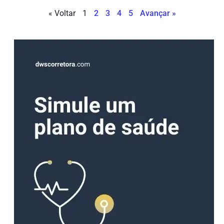
« Voltar
1
2
3
4
5
Avançar »