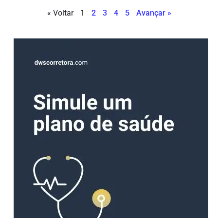
« Voltar
1
2
3
4
5
Avançar »