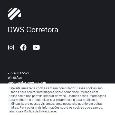
DWS Corretora
SAC
+55 4003-5572
WhatsApp
suporte@dwscorretora.com
Este site armazena cookies em seu computador. Esses cookies são
usados para coletar informações sobre como você interage com
Política de privacidade
nosso site e nos permite lembrar de você. Usamos essas informações
para melhorar e personalizar sua experiência e para análises e
métricas sobre nossos visitantes, tanto nesse site quanto em outras
mídias. Para obter mais informações sobre os cookies que usamos,
leia nossa Política de Privacidade.
TRABALHE CONOSCO