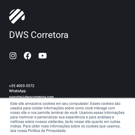
DWS Corretora
SAC
+55 4003-5572
WhatsApp
suporte@dwscorretora.com
Este site armazena cookies em seu computador. Esses cookies são
usados para coletar informações sobre como você interage com
Política de privacidade
nosso site e nos permite lembrar de você. Usamos essas informações
para melhorar e personalizar sua experiência e para análises e
métricas sobre nossos visitantes, tanto nesse site quanto em outras
mídias. Para obter mais informações sobre os cookies que usamos,
leia nossa Política de Privacidade.
TRABALHE CONOSCO