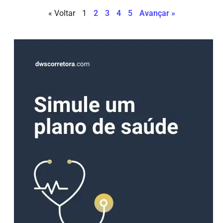
« Voltar
1
2
3
4
5
Avançar »