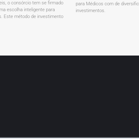
eis, o consórcio tem se firmado
para Médicos com de diversifi
a escolha inteligente para
investimentos.
. Este método de investimento