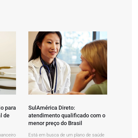
io para
SulAmérica Direto:
l de
atendimento qualificado com o
menor preço do Brasil
nanceiro
Está em busca de um plano de saúde