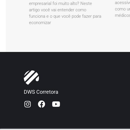
acessív
empresarial foi muito alto? Neste
como um
artigo você vai entender como
médicos
funciona e o que você pode fazer para
economizar
DWS Corretora
SAC