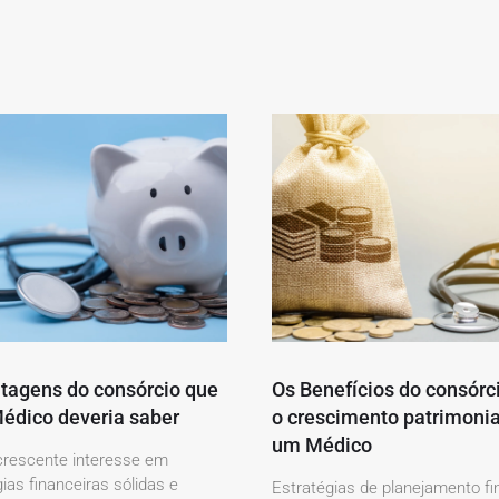
tagens do consórcio que
Os Benefícios do consórc
édico deveria saber
o crescimento patrimonia
um Médico
rescente interesse em
ias financeiras sólidas e
Estratégias de planejamento fi