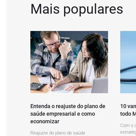
Mais populares
Entenda o reajuste do plano de
10 van
saúde empresarial e como
todo M
economizar
Com o c
estratég
Reajuste do plano de saúde