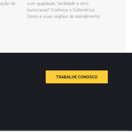
cação de
com qualidade, facilidade e zero
burocracia? Conheça o SulAmérica
Direto e suas regiões de atendimento!
TRABALHE CONOSCO