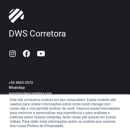
DWS Corretora
SAC
+55 4003-5572
WhatsApp
suporte@dwscorretora.com
Este site armazena cookies em seu computador. Esses cookies são
usados para coletar informações sobre como você interage com
Política de privacidade
nosso site e nos permite lembrar de você. Usamos essas informações
para melhorar e personalizar sua experiência e para análises e
métricas sobre nossos visitantes, tanto nesse site quanto em outras
mídias. Para obter mais informações sobre os cookies que usamos,
leia nossa Política de Privacidade.
TRABALHE CONOSCO