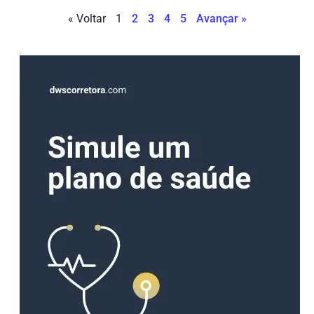
« Voltar
1
2
3
4
5
Avançar »