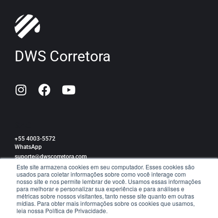
DWS Corretora
SAC
+55 4003-5572
WhatsApp
suporte@dwscorretora.com
Este site armazena cookies em seu computador. Esses cookies são
usados para coletar informações sobre como você interage com
Política de privacidade
nosso site e nos permite lembrar de você. Usamos essas informações
para melhorar e personalizar sua experiência e para análises e
métricas sobre nossos visitantes, tanto nesse site quanto em outras
mídias. Para obter mais informações sobre os cookies que usamos,
leia nossa Política de Privacidade.
TRABALHE CONOSCO