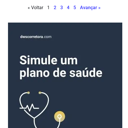
« Voltar
1
2
3
4
5
Avançar »