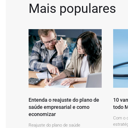
Mais populares
Entenda o reajuste do plano de
10 van
saúde empresarial e como
todo M
economizar
Com o c
estratég
Reajuste do plano de saúde