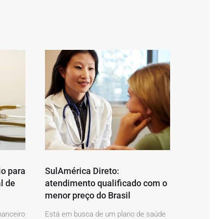
io para
SulAmérica Direto:
l de
atendimento qualificado com o
menor preço do Brasil
nanceiro
Está em busca de um plano de saúde