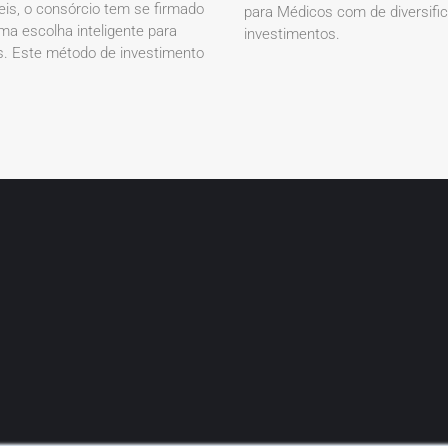
eis, o consórcio tem se firmado
para Médicos com de diversifi
a escolha inteligente para
investimentos.
. Este método de investimento