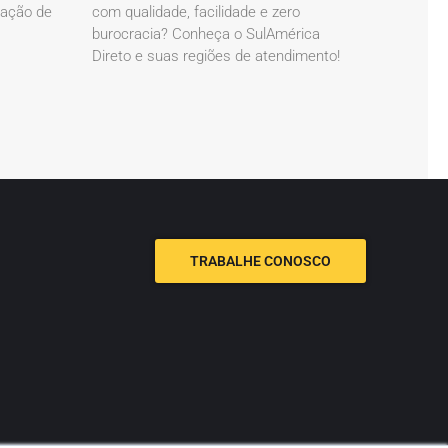
cação de
com qualidade, facilidade e zero
burocracia? Conheça o SulAmérica
Direto e suas regiões de atendimento!
TRABALHE CONOSCO