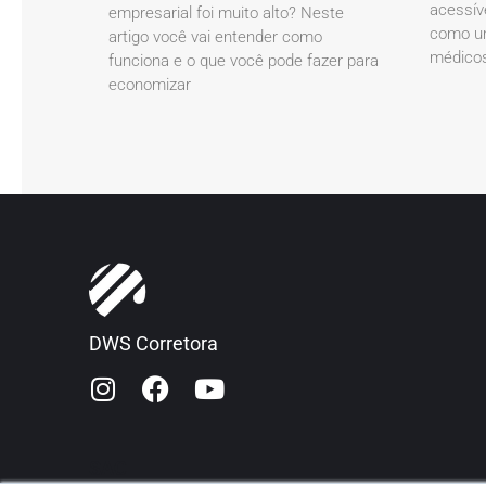
acessív
empresarial foi muito alto? Neste
como um
artigo você vai entender como
médicos
funciona e o que você pode fazer para
economizar
DWS Corretora
SAC