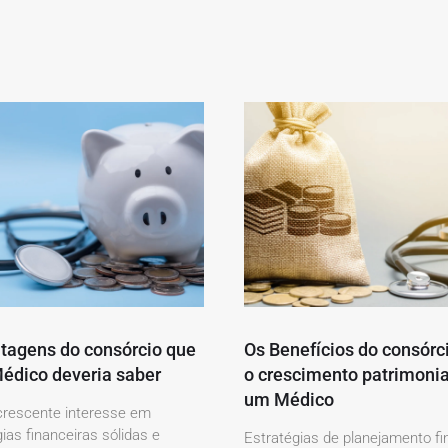
tagens do consórcio que
Os Benefícios do consórc
édico deveria saber
o crescimento patrimonia
um Médico
rescente interesse em
ias financeiras sólidas e
Estratégias de planejamento fi