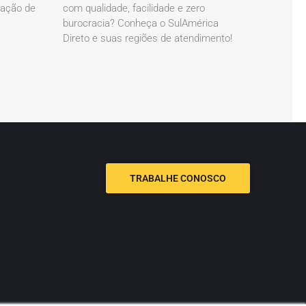
cação de
com qualidade, facilidade e zero
burocracia? Conheça o SulAmérica
Direto e suas regiões de atendimento!
TRABALHE CONOSCO