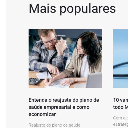
Mais populares
Entenda o reajuste do plano de
10 van
saúde empresarial e como
todo M
economizar
Com o c
estratég
Reajuste do plano de saúde