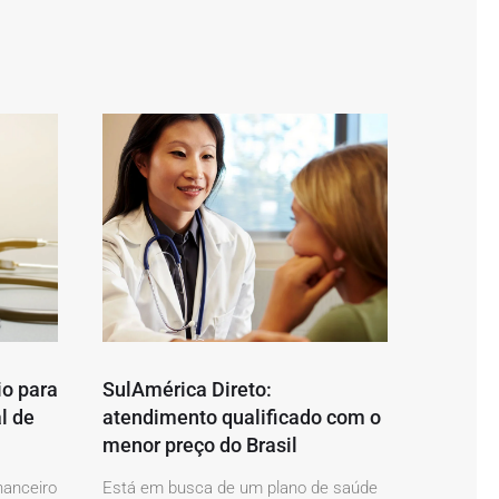
io para
SulAmérica Direto:
l de
atendimento qualificado com o
menor preço do Brasil
nanceiro
Está em busca de um plano de saúde