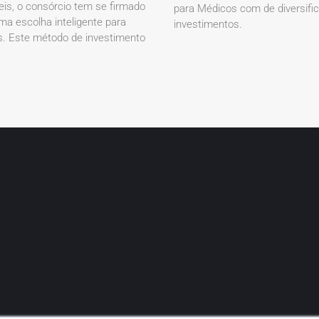
eis, o consórcio tem se firmado
para Médicos com de diversifi
a escolha inteligente para
investimentos.
. Este método de investimento