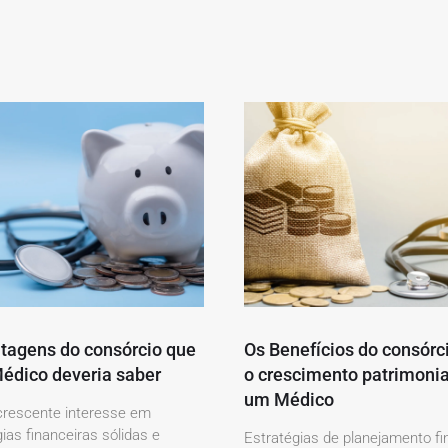
tagens do consórcio que
Os Benefícios do consórc
édico deveria saber
o crescimento patrimonia
um Médico
rescente interesse em
ias financeiras sólidas e
Estratégias de planejamento fi