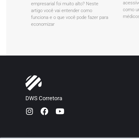
acessív
empresarial foi muito alto? Neste
como um
artigo você vai entender como
médicos
funciona e o que você pode fazer para
economizar
DWS Corretora
SAC