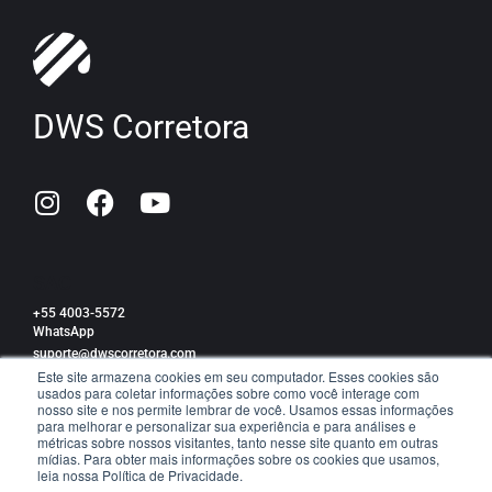
DWS Corretora
SAC
+55 4003-5572
WhatsApp
suporte@dwscorretora.com
Este site armazena cookies em seu computador. Esses cookies são
usados para coletar informações sobre como você interage com
Política de privacidade
nosso site e nos permite lembrar de você. Usamos essas informações
para melhorar e personalizar sua experiência e para análises e
métricas sobre nossos visitantes, tanto nesse site quanto em outras
mídias. Para obter mais informações sobre os cookies que usamos,
leia nossa Política de Privacidade.
TRABALHE CONOSCO