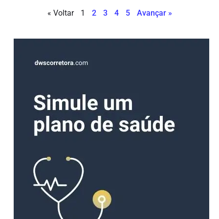
« Voltar
1
2
3
4
5
Avançar »