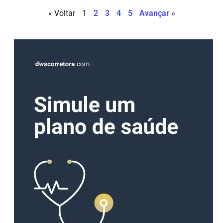
« Voltar
1
2
3
4
5
Avançar »