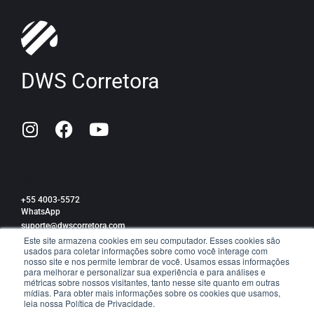
DWS Corretora
SAC
+55 4003-5572
WhatsApp
suporte@dwscorretora.com
Este site armazena cookies em seu computador. Esses cookies são
usados para coletar informações sobre como você interage com
Política de privacidade
nosso site e nos permite lembrar de você. Usamos essas informações
para melhorar e personalizar sua experiência e para análises e
métricas sobre nossos visitantes, tanto nesse site quanto em outras
mídias. Para obter mais informações sobre os cookies que usamos,
leia nossa Política de Privacidade.
TRABALHE CONOSCO