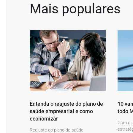
Mais populares
Entenda o reajuste do plano de
10 van
saúde empresarial e como
todo M
economizar
Com o c
estratég
Reajuste do plano de saúde