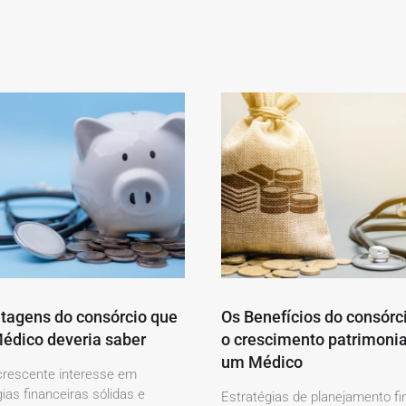
tagens do consórcio que
Os Benefícios do consórc
édico deveria saber
o crescimento patrimonia
um Médico
rescente interesse em
ias financeiras sólidas e
Estratégias de planejamento fi