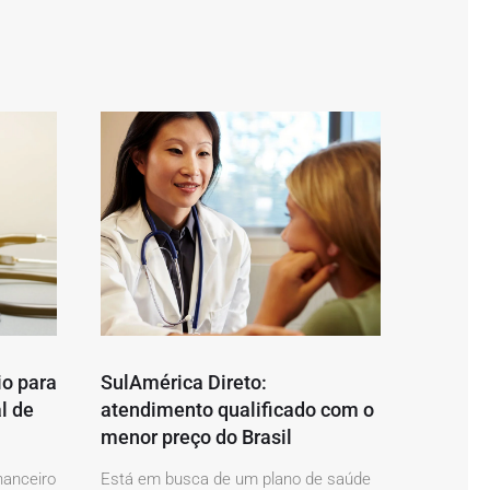
io para
SulAmérica Direto:
l de
atendimento qualificado com o
menor preço do Brasil
nanceiro
Está em busca de um plano de saúde