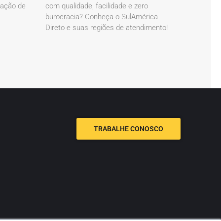
cação de
com qualidade, facilidade e zero
burocracia? Conheça o SulAmérica
Direto e suas regiões de atendimento!
TRABALHE CONOSCO