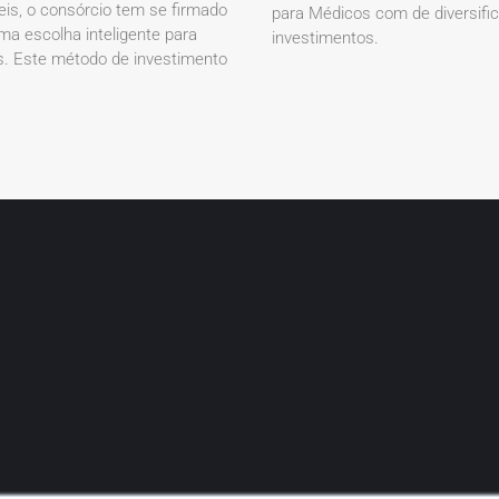
eis, o consórcio tem se firmado
para Médicos com de diversifi
a escolha inteligente para
investimentos.
. Este método de investimento