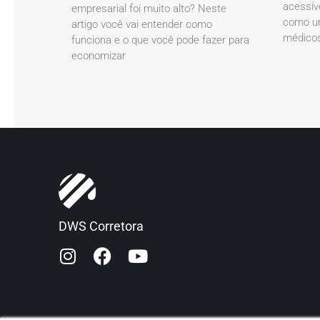
acessív
empresarial foi muito alto? Neste
como um
artigo você vai entender como
médicos
funciona e o que você pode fazer para
economizar
DWS Corretora
SAC