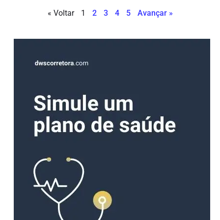
« Voltar
1
2
3
4
5
Avançar »