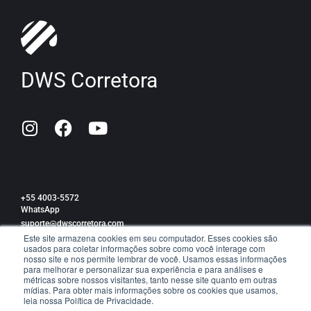
DWS Corretora
SAC
+55 4003-5572
WhatsApp
suporte@dwscorretora.com
Este site armazena cookies em seu computador. Esses cookies são
usados para coletar informações sobre como você interage com
Política de privacidade
nosso site e nos permite lembrar de você. Usamos essas informações
para melhorar e personalizar sua experiência e para análises e
métricas sobre nossos visitantes, tanto nesse site quanto em outras
mídias. Para obter mais informações sobre os cookies que usamos,
leia nossa Política de Privacidade.
TRABALHE CONOSCO