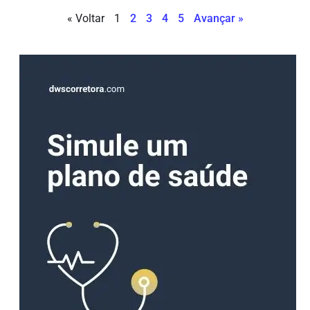
« Voltar
1
2
3
4
5
Avançar »