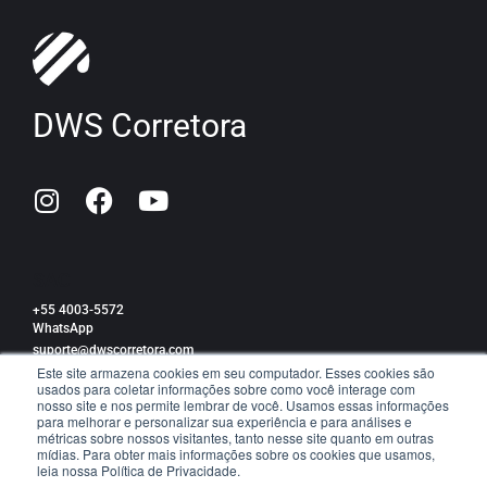
DWS Corretora
SAC
+55 4003-5572
WhatsApp
suporte@dwscorretora.com
Este site armazena cookies em seu computador. Esses cookies são
usados para coletar informações sobre como você interage com
Política de privacidade
nosso site e nos permite lembrar de você. Usamos essas informações
para melhorar e personalizar sua experiência e para análises e
métricas sobre nossos visitantes, tanto nesse site quanto em outras
mídias. Para obter mais informações sobre os cookies que usamos,
leia nossa Política de Privacidade.
TRABALHE CONOSCO