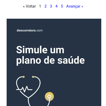
« Voltar
1
2
3
4
5
Avançar »