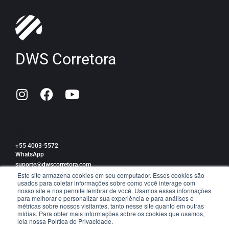
DWS Corretora
SAC
+55 4003-5572
WhatsApp
suporte@dwscorretora.com
Este site armazena cookies em seu computador. Esses cookies são
usados para coletar informações sobre como você interage com
Política de privacidade
nosso site e nos permite lembrar de você. Usamos essas informações
para melhorar e personalizar sua experiência e para análises e
métricas sobre nossos visitantes, tanto nesse site quanto em outras
mídias. Para obter mais informações sobre os cookies que usamos,
leia nossa Política de Privacidade.
TRABALHE CONOSCO