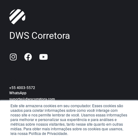
DWS Corretora
SAC
+55 4003-5572
WhatsApp
suporte@dwscorretora.com
Este site armazena cookies em seu computador. Esses cookies são
usados para coletar informações sobre como você interage com
Política de privacidade
nosso site e nos permite lembrar de você. Usamos essas informações
para melhorar e personalizar sua experiência e para análises e
métricas sobre nossos visitantes, tanto nesse site quanto em outras
mídias. Para obter mais informações sobre os cookies que usamos,
leia nossa Política de Privacidade.
TRABALHE CONOSCO