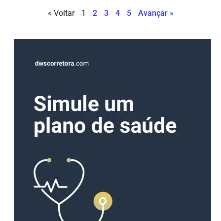
« Voltar
1
2
3
4
5
Avançar »