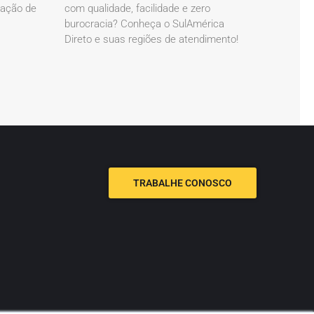
cação de
com qualidade, facilidade e zero
burocracia? Conheça o SulAmérica
Direto e suas regiões de atendimento!
TRABALHE CONOSCO