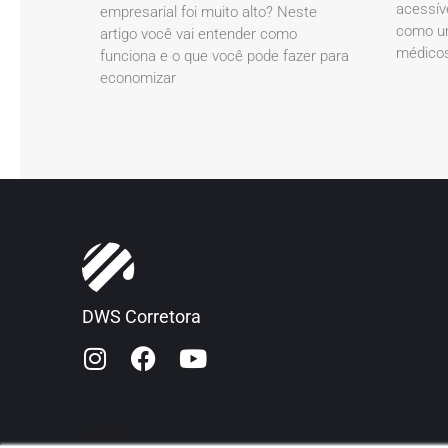
acessív
empresarial foi muito alto? Neste
como um
artigo você vai entender como
médicos
funciona e o que você pode fazer para
economizar
DWS Corretora
SAC