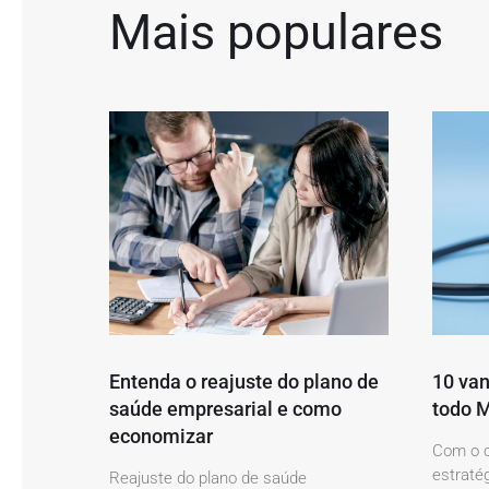
Mais populares
Entenda o reajuste do plano de
10 van
saúde empresarial e como
todo M
economizar
Com o c
estratég
Reajuste do plano de saúde