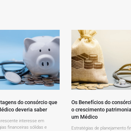
tagens do consórcio que
Os Benefícios do consórc
édico deveria saber
o crescimento patrimonia
um Médico
rescente interesse em
ias financeiras sólidas e
Estratégias de planejamento fi