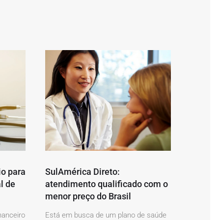
io para
SulAmérica Direto:
l de
atendimento qualificado com o
menor preço do Brasil
nanceiro
Está em busca de um plano de saúde