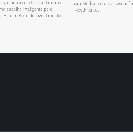
eis, o consórcio tem se firmado
para Médicos com de diversifi
a escolha inteligente para
investimentos.
. Este método de investimento