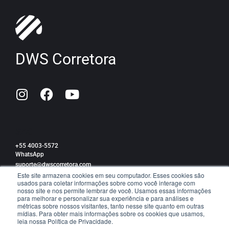
DWS Corretora
SAC
+55 4003-5572
WhatsApp
suporte@dwscorretora.com
Este site armazena cookies em seu computador. Esses cookies são
usados para coletar informações sobre como você interage com
Política de privacidade
nosso site e nos permite lembrar de você. Usamos essas informações
para melhorar e personalizar sua experiência e para análises e
métricas sobre nossos visitantes, tanto nesse site quanto em outras
mídias. Para obter mais informações sobre os cookies que usamos,
leia nossa Política de Privacidade.
TRABALHE CONOSCO