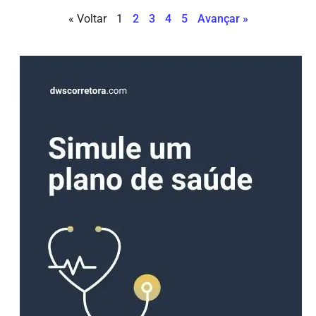
« Voltar
1
2
3
4
5
Avançar »