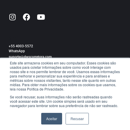
SAC
+55 4003-5572
WhatsApp
suporte@dwscorretora.com
Este site armazena cookies em seu computador. Esses cookies são
usados para coletar informações sobre como você interage com
Política de privacidade
nosso site e nos permite lembrar de você. Usamos essas informações
para melhorar e personalizar sua experiência e para análises e
métricas sobre nossos visitantes, tanto nesse site quanto em outras
mídias. Para obter mais informações sobre os cookies que usamos,
leia nossa Política de Privacidade.
TRABALHE CONOSCO
Se você recusar, suas informações não serão rastreadas quando
você acessar este site. Um cookie simples será usado em seu
navegador para lembrar sobre sua preferência de não ser rastreado.
© All Rights Reserved DWS Corretora
Aceitar
Recusar