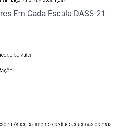
informação, não de avaliação.
ores Em Cada Escala DASS-21
icado ou valor
sfação
espiratórias, batimento cardíaco, suor nas palmas