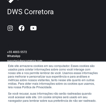
DWS Corretora
SAC
+55 4003-5572
WhatsApp
suporte@dwscorretora.com
Este site armazena cookies em seu computador. Esses cookies são
usados para coletar informações sobre como você interage com
Política de privacidade
nosso site e nos permite lembrar de você. Usamos essas informações
para melhorar e personalizar sua experiência e para análises e
métricas sobre nossos visitantes, tanto nesse site quanto em outras
mídias. Para obter mais informações sobre os cookies que usamos,
leia nossa Política de Privacidade.
TRABALHE CONOSCO
Se você recusar, suas informações não serão rastreadas quando
você acessar este site. Um cookie simples será usado em seu
navegador para lembrar sobre sua preferência de não ser rastreado.